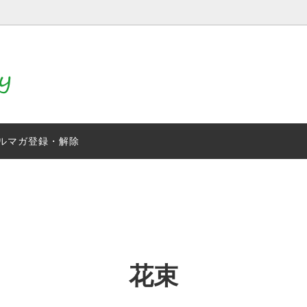
（コチョウラン）
感染症対策
生花スタンド
せアレンジメント
アニマルブーケ
ルマガ登録・解除
加工付き人工胡蝶蘭
観葉植物
門松
花束