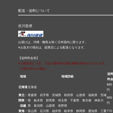
配送・送料について
佐川急便
お届けは、沖縄・離島を除く日本国内に限ります。
※お急ぎの場合は、提携店による配達となります。
【送料料金表】
※１配送先につき、下記の送料表の税込価格の料金がかかります。
（3辺計60㎝の場合）
送
地域
地域詳細
料
880
北海道
北海道
円
東北・
青森県 岩手県 宮城県 秋田県 山形県 福島県 茨城
660
関東・
県 栃木県 群馬県 埼玉県 千葉県 東京都 神奈川
円
信越
県 新潟県 山梨県 長野県
東海・
富山県 石川県 福井県 岐阜県 静岡県 愛知県 三重
770