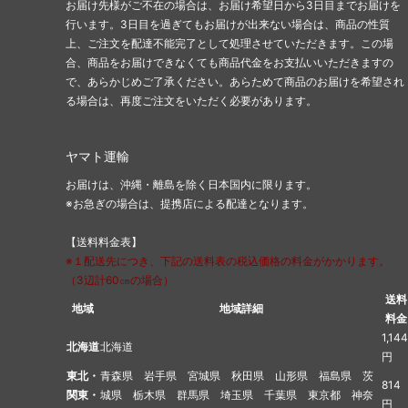
お届け先様がご不在の場合は、お届け希望日から3日目までお届けを
行います。3日目を過ぎてもお届けが出来ない場合は、商品の性質
上、ご注文を配達不能完了として処理させていただきます。この場
合、商品をお届けできなくても商品代金をお支払いいただきますの
で、あらかじめご了承ください。あらためて商品のお届けを希望され
る場合は、再度ご注文をいただく必要があります。
ヤマト運輸
お届けは、沖縄・離島を除く日本国内に限ります。
※お急ぎの場合は、提携店による配達となります。
【送料料金表】
※１配送先につき、下記の送料表の税込価格の料金がかかります。
（3辺計60㎝の場合）
送料
地域
地域詳細
料金
1,144
北海道
北海道
円
東北・
青森県 岩手県 宮城県 秋田県 山形県 福島県 茨
814
関東・
城県 栃木県 群馬県 埼玉県 千葉県 東京都 神奈
円