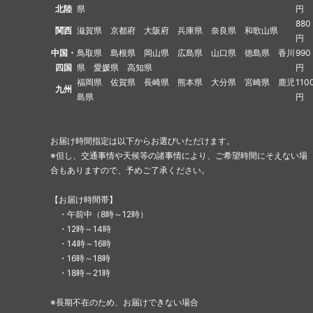
北陸
県
円
880
関西
滋賀県 京都府 大阪府 兵庫県 奈良県 和歌山県
円
中国・
鳥取県 島根県 岡山県 広島県 山口県 徳島県 香川
990
四国
県 愛媛県 高知県
円
福岡県 佐賀県 長崎県 熊本県 大分県 宮崎県 鹿児
110
九州
島県
円
お届け時間指定は以下からお選びいただけます。
※但し、交通事情や天候等の諸事情により、ご希望時間にそえない場
合もありますので、予めご了承ください。
【お届け時間帯】
・午前中（8時～12時）
・12時～14時
・14時～16時
・16時～18時
・18時～21時
※長期不在のため、お届けできない場合