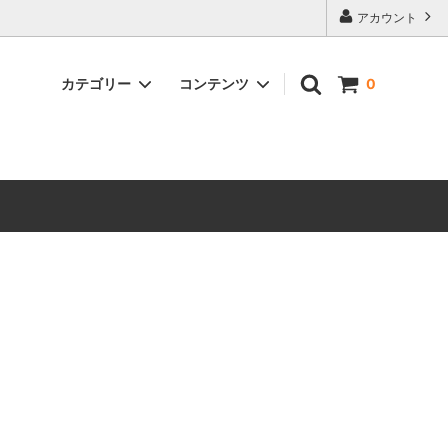
アカウント
カテゴリー
コンテンツ
0
おまかせ花束
アレンジメント
鉢花