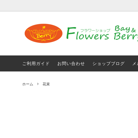
お買い得・訳あり商品【送料無料】
店舗情報
胡蝶蘭
コロナ
花束
おまか
ご利用ガイド
お問い合わせ
ショップブログ
メ
母の日ギフト
光触媒
ホーム
花束
光触媒加工付き人工観葉植物
仏花