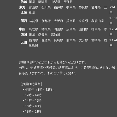
信越
川県 新潟県 山梨県 長野県
東海・
富山県 石川県 福井県 岐阜県 静岡県 愛知県 三
924
北陸
重県
円
1,03
関西
滋賀県 京都府 大阪府 兵庫県 奈良県 和歌山県
円
中国・
鳥取県 島根県 岡山県 広島県 山口県 徳島県 香
1,25
四国
川県 愛媛県 高知県
円
福岡県 佐賀県 長崎県 熊本県 大分県 宮崎県 鹿
1,47
九州
児島県
円
お届け時間指定は以下からお選びいただけます。
※但し、交通事情や天候等の諸事情により、ご希望時間にそえない場
合もありますので、予めご了承ください。
【お届け時間帯】
・午前中（8時～12時）
・12時～14時
・14時～16時
・16時～18時
・18時～21時