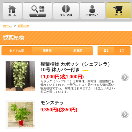
ホーム
>
観葉植物
観葉植物
おすすめ順
価格順
新着順
観葉植物 カポック（シェフレラ）
10号 鉢カバー付き
11,000円(税1,000円)
カポック（シェフレラ）は耐寒性、耐乾性、耐陰性にも
優れていますので、一般的にもよく見かける人気の高い
観葉植物ですね。 耐陰性はありますが、日当たりのよい
窓辺が適しています。
モンステラ
9,350円(税850円)