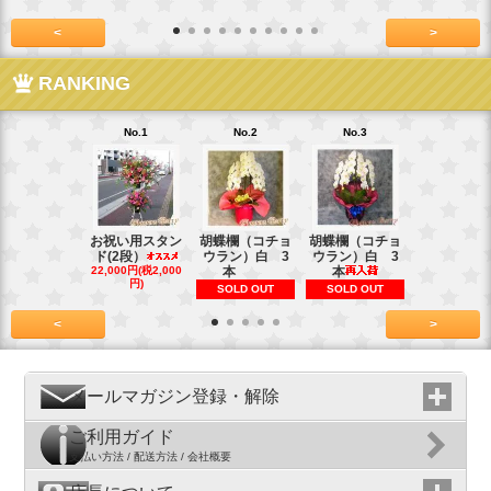
<
>
RANKING
No.1
No.2
No.3
No.4
お祝い用スタン
胡蝶欄（コチョ
胡蝶欄（コチョ
胡蝶欄（コ
ド(2段）
ウラン）白 3
ウラン）白 3
ウラン）白
22,000円(税2,000
本
本
本
円)
SOLD OUT
SOLD OUT
SOLD OU
<
>
メールマガジン登録・解除
ご利用ガイド
支払い方法 / 配送方法 / 会社概要