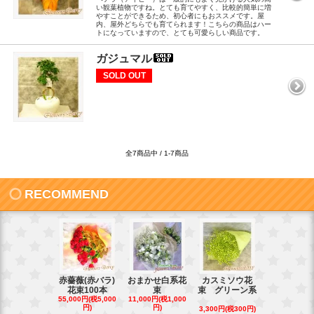
い観葉植物ですね。とても育てやすく、比較的簡単に増
やすことができるため、初心者にもおススメです。屋
内、屋外どちらでも育てられます！こちらの商品はハー
トになっていますので、とても可愛らしい商品です。
ガジュマル
SOLD OUT
全7商品中 / 1-7商品
RECOMMEND
赤薔薇(赤バラ)
おまかせ白系花
カスミソウ花
光触媒 人
花束100本
束
束 グリーン系
蝶蘭
55,000円(税5,000
11,000円(税1,000
16,500円(税1,
円)
円)
円)
3,300円(税300円)