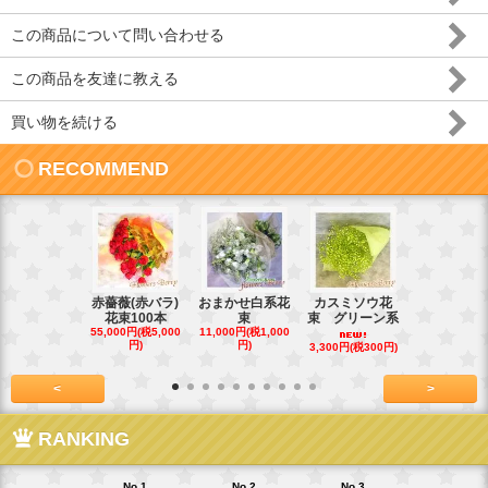
この商品について問い合わせる
この商品を友達に教える
買い物を続ける
RECOMMEND
赤薔薇(赤バラ)
おまかせ白系花
カスミソウ花
光触媒 人
花束100本
束
束 グリーン系
蝶蘭
55,000円(税5,000
11,000円(税1,000
16,500円(税1,
円)
円)
円)
3,300円(税300円)
<
>
RANKING
No.1
No.2
No.3
No.4