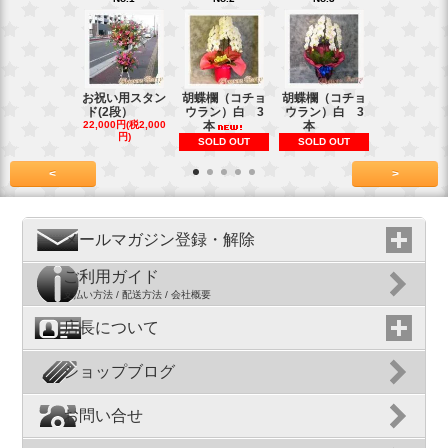
お祝い用スタン
胡蝶欄（コチョ
胡蝶欄（コチョ
胡蝶欄（コ
ド(2段）
ウラン）白 3
ウラン）白 3
ウラン）白
22,000円(税2,000
本
本
本
円)
SOLD OUT
SOLD OUT
SOLD OU
<
>
メールマガジン登録・解除
ご利用ガイド
支払い方法 / 配送方法 / 会社概要
店長について
ショップブログ
お問い合せ