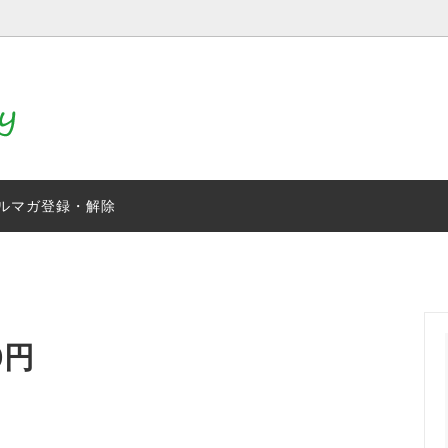
（コチョウラン）
感染症対策
生花スタンド
せアレンジメント
アニマルブーケ
ルマガ登録・解除
加工付き人工胡蝶蘭
観葉植物
門松
0円