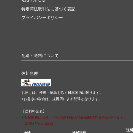
RSS
/
ATOM
特定商法取引法に基づく表記
プライバシーポリシー
配送・送料について
佐川急便
お届けは、沖縄・離島を除く日本国内に限ります。
※お急ぎの場合は、提携店による配達となります。
【送料料金表】
※１配送先につき、下記の送料表の税込価格の料金がかかります。
（3辺計60㎝の場合）
送
地域
地域詳細