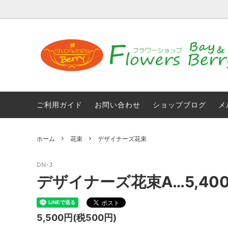
お買い得・訳あり商品【送料無料】
店舗情報
胡蝶蘭
コロナ
花束
おまか
ご利用ガイド
お問い合わせ
ショップブログ
メ
母の日ギフト
光触媒
ホーム
花束
デザイナーズ花束
光触媒加工付き人工観葉植物
仏花
DN-3
デザイナーズ花束A…5,40
5,500円(税500円)