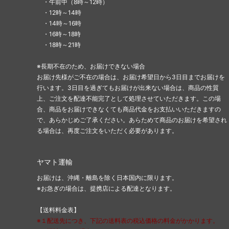
・午前中（8時～12時）
・12時～14時
・14時～16時
・16時～18時
・18時～21時
※長期不在のため、お届けできない場合
お届け先様がご不在の場合は、お届け希望日から3日目までお届けを
行います。3日目を過ぎてもお届けが出来ない場合は、商品の性質
上、ご注文を配達不能完了として処理させていただきます。この場
合、商品をお届けできなくても商品代金をお支払いいただきますの
で、あらかじめご了承ください。あらためて商品のお届けを希望され
る場合は、再度ご注文をいただく必要があります。
ヤマト運輸
お届けは、沖縄・離島を除く日本国内に限ります。
※お急ぎの場合は、提携店による配達となります。
【送料料金表】
※１配送先につき、下記の送料表の税込価格の料金がかかります。