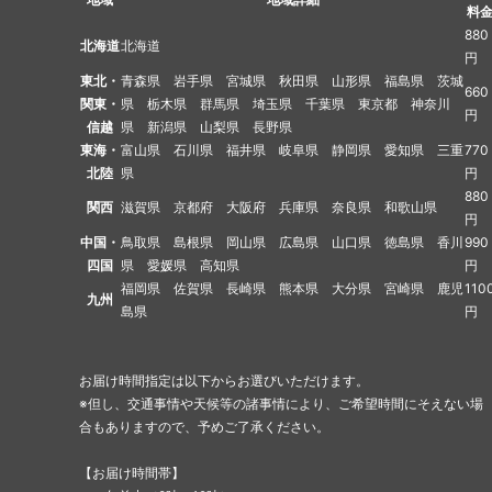
料
880
北海道
北海道
円
東北・
青森県 岩手県 宮城県 秋田県 山形県 福島県 茨城
660
関東・
県 栃木県 群馬県 埼玉県 千葉県 東京都 神奈川
円
信越
県 新潟県 山梨県 長野県
東海・
富山県 石川県 福井県 岐阜県 静岡県 愛知県 三重
770
北陸
県
円
880
関西
滋賀県 京都府 大阪府 兵庫県 奈良県 和歌山県
円
中国・
鳥取県 島根県 岡山県 広島県 山口県 徳島県 香川
990
四国
県 愛媛県 高知県
円
福岡県 佐賀県 長崎県 熊本県 大分県 宮崎県 鹿児
110
九州
島県
円
お届け時間指定は以下からお選びいただけます。
※但し、交通事情や天候等の諸事情により、ご希望時間にそえない場
合もありますので、予めご了承ください。
【お届け時間帯】