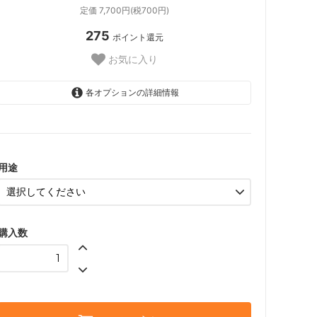
定価 7,700円(税700円)
275
ポイント還元
お気に入り
各オプションの詳細情報
お選び下さい
誕生日
結婚記念日
用途
お祝い
結婚式
購入数
告白
プロポーズ
母の日