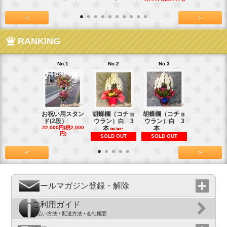
<
>
RANKING
No.1
No.2
No.3
No.4
お祝い用スタン
胡蝶欄（コチョ
胡蝶欄（コチョ
胡蝶欄（コ
ド(2段）
ウラン）白 3
ウラン）白 3
ウラン）白
22,000円(税2,000
本
本
本
円)
SOLD OUT
SOLD OUT
SOLD OU
<
>
メールマガジン登録・解除
ご利用ガイド
支払い方法 / 配送方法 / 会社概要