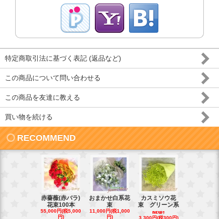
特定商取引法に基づく表記 (返品など)
この商品について問い合わせる
この商品を友達に教える
買い物を続ける
RECOMMEND
赤薔薇(赤バラ)
おまかせ白系花
カスミソウ花
光触媒 人
花束100本
束
束 グリーン系
蝶蘭
55,000円(税5,000
11,000円(税1,000
16,500円(税1,
円)
円)
円)
3,300円(税300円)