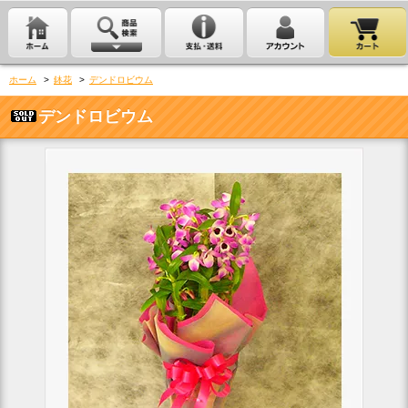
ホーム
>
鉢花
>
デンドロビウム
デンドロビウム