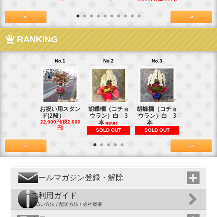
<
>
RANKING
No.1
No.2
No.3
No.4
お祝い用スタン
胡蝶欄（コチョ
胡蝶欄（コチョ
胡蝶欄（コ
ド(2段）
ウラン）白 3
ウラン）白 3
ウラン）白
22,000円(税2,000
本
本
本
円)
SOLD OUT
SOLD OUT
SOLD OU
<
>
メールマガジン登録・解除
ご利用ガイド
支払い方法 / 配送方法 / 会社概要