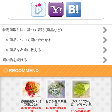
特定商取引法に基づく表記 (返品など)
この商品について問い合わせる
この商品を友達に教える
買い物を続ける
RECOMMEND
赤薔薇(赤バラ)
おまかせ白系花
カスミソウ花
光触媒 人
花束100本
束
束 グリーン系
蝶蘭
55,000円(税5,000
11,000円(税1,000
16,500円(税1,
円)
円)
円)
3,300円(税300円)