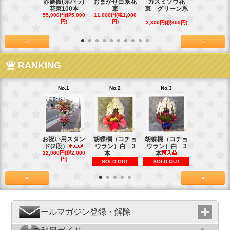
赤薔薇(赤バラ)
おまかせ白系花
カスミソウ花
光触媒 人
花束100本
束
束 グリーン系
蝶蘭
55,000円(税5,000
11,000円(税1,000
16,500円(税1,
円)
円)
円)
3,300円(税300円)
<
>
RANKING
No.1
No.2
No.3
No.4
お祝い用スタン
胡蝶欄（コチョ
胡蝶欄（コチョ
胡蝶欄（コ
ド(2段）
ウラン）白 3
ウラン）白 3
ウラン）白
22,000円(税2,000
本
本
本
円)
SOLD OUT
SOLD OUT
SOLD OU
<
>
メールマガジン登録・解除